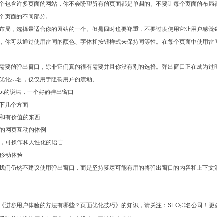
包含许多页面的网站，你不会盼望所有的页面都是单调的。不要让每个页面的布局都
个页面的不同部分。
局，选择最适合你的网站的一个。但是同时也要郑重，不要过度使用它让用户感觉每
，你可以通过使用雷同的颜色、字体和按钮样式来保持同等性。在每个页面中使用雷
要的弹出窗口，除非它们真的很有需要并且你没有别的选择。弹出窗口正在成为过时
优化排名，仅仅用于阻碍用户的流动。
ot的说法，一个好的弹出窗口
几个方面：
和有价值的东西
的网页互动的体例
，可操作和人性化的语言
移动体验
们仍然不建议使用弹出窗口，而是坚持要尽可能有用的将弹出窗口的内容和上下文混
《进步用户体验的方法有哪些？页面优化技巧》的知识，请关注：SEO排名公司！更多