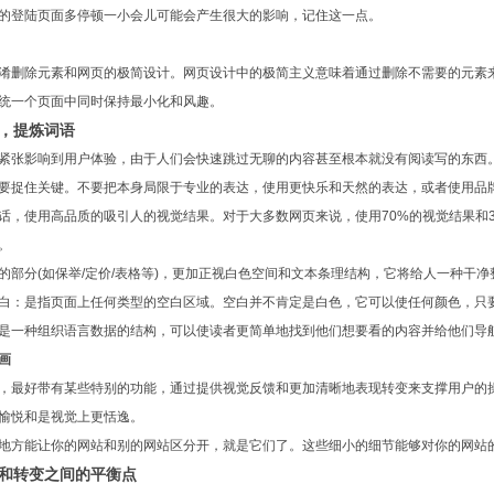
登陆页面多停顿一小会儿可能会产生很大的影响，记住这一点。
删除元素和网页的极简设计。网页设计中的极简主义意味着通过删除不需要的元素来
统一个页面中同时保持最小化和风趣。
提炼词语
张影响到用户体验，由于人们会快速跳过无聊的内容甚至根本就没有阅读写的东西。
要捉住关键。不要把本身局限于专业的表达，使用更快乐和天然的表达，或者使用品
使用高品质的吸引人的视觉结果。对于大多数网页来说，使用70%的视觉结果和3
。
分(如保举/定价/表格等)，更加正视白色空间和文本条理结构，它将给人一种干净
：是指页面上任何类型的空白区域。空白并不肯定是白色，它可以使任何颜色，只要
一种组织语言数据的结构，可以使读者更简单地找到他们想要看的内容并给他们导
画
最好带有某些特别的功能，通过提供视觉反馈和更加清晰地表现转变来支撑用户的操
愉悦和是视觉上更恬逸。
方能让你的网站和别的网站区分开，就是它们了。这些细小的细节能够对你的网站
转变之间的平衡点