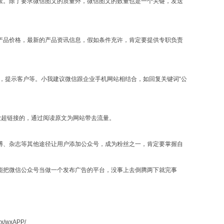
素。除了要求微信图文的质量外，微信图文的数量也是一个关键，发送
产品价格，最新的产品资讯信息，假如条件充许，肯定要提供专职负责
，提示客户等。小我建议微信跟企业手机网站相结合，如回复关键词“公
放超链接的，通过阅读原文为网站带去流量。
博、杂志等其他途径让用户添加公众号，成为粉丝之一，肯定要掌握自
能把微信公众号当做一个发布广告的平台，没事上去倒腾两下就完事
/wxAPP/