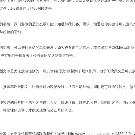
微信图文在微信营销中的紧张性，可见微信图文是决定微信运营好坏的一个决定性因
过多，1-3篇最佳，吻合网民体验。
的事情，我们要做的是怎么尽可能，知足加我们客户需求，如通过你的微信可以查询
与粉丝的互动。
的需求，可以进行微信的二次开发，如客户查询产品信息，或是跟客户CRM体系对应
口中实现把手机版关于公司介绍发送到微信当中。
图文中是无法放超链接的，所以“阅读原文”就起到了紧张作用，由于阅读原文是可以
，推送高质量图文，让粉丝对内容感爱好，从而自动加你，同时还可以通过软文、微
使客户的碎片时间来和客户进行互动，传递价值，维护老客户，影响新客户。切记不
、持续性的运营，才能实现微信公众号的价值。
必要微信运营销请联系我们！详见：http://www.esmo.cn/mailuokeji3564/a/zhyx