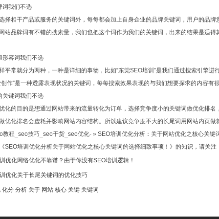
牌词我们不选
选择相干产品或服务的关键词外，每每都会加上自身企业的品牌关键词，用户的品牌
网站品牌词有不错的搜索量，我们也把这个词作为我们的关键词，出来的结果是适得
和形容词我们不选
样平常就分为两种，一种是详细的事物，比如“东莞SEO培训”是我们通过搜索引擎
爱创作”是一种透露表现状况的关键词，每每搜索效果表现的与我们想要探求的内容有
的关键词我们不选
优化的目的是想通过网站带来的流量转化为订单，选择竞争度小的关键词做优化排名
做优化排名会虚耗并影响网站内容结构。所以建议竞争度不大的长尾词用网站内页做
o教程_seo技巧_seo干货_seo优化- » SEO培训优化分析：关于网站优化之核心
《SEO培训优化分析关于网站优化之核心关键词的选择细致事项！》的知识，请关注：
培训优化网络优化不靠谱？由于你没有SEO培训逻辑！
培训优化关于长尾关键词的优化技巧
化
化分
分析
关于
网站
核心
关键
关键词