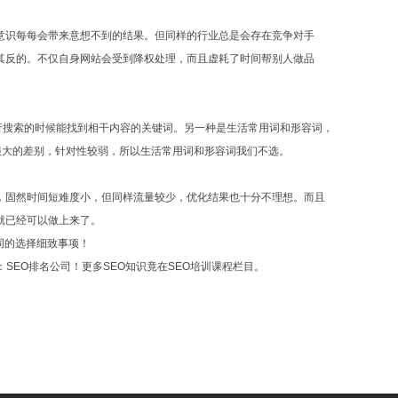
意识每每会带来意想不到的结果。但同样的行业总是会存在竞争对手
其反的。不仅自身网站会受到降权处理，而且虚耗了时间帮别人做品
进行搜索的时候能找到相干内容的关键词。另一种是生活常用词和形容词，
很大的差别，针对性较弱，所以生活常用词和形容词我们不选。
，固然时间短难度小，但同样流量较少，优化结果也十分不理想。而且
就已经可以做上来了。
关键词的选择细致事项！
SEO排名公司！更多SEO知识竟在SEO培训课程栏目。