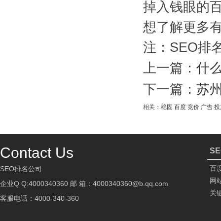
掉入钱眼的
想了解更多
注：SEO排
上一篇：
什么
下一篇：
苏
相关：
稳固
百度
竞价
广告
投
Contact Us
S
百
SEO排名公司
网
企业Q Q:4000340360 邮 箱：4000340360@b.qq.com
关
客服电话：4000-340-360