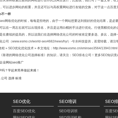
些关系和权重比较高的网站进行合作武汉网页设计，比如说，我们写了一篇文章，在
，可以进步网站的权重，并且还可以与高权重网站进行友链的交换，对于这一点百度
eo不一样
seo网络优化的时候，每每是拒绝的，由于一个网站想要达到很好的优化结果，是必要
可以在一周左右就可以出现排名，并且是运用白帽的手法进行优化。行使黑帽优化的
是在赓续的提高的，所以说我们在选择网络优化公司的时候肯定要多选、多比，选择
司（www.esmo.cn/world-seo4682/news/hy/）-兮水科技提供，若需转载，请
» SEO优化优化技术 » 本文地址：http://www.esmo.cn/xminseo3564/13943.html
《靠谱的网络优化公司选择标准》的知识，请关注：SEO排名公司！更多SEO知识竟
企业网站seo推广
好学吗？学起来简单做起来难！
化
公司
选择
标准
SEO优化
SEO培训
SEO
百度SEO优化
SEO培训班
百度SE
网站SEO优化
SEO培训机构
网站SE