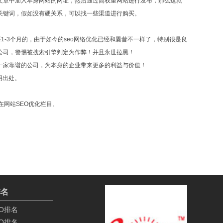
文章中加入本身网站的网址，然后通过高权重网站进行发布，那么这就
关键词，假如没有硬关系，可以找一些渠道进行购买。
1-3个月的，由于如今的seo网络优化已经和曩昔不一样了，特别很是良
公司，警惕被搜索引擎判定为作弊！并且永世拉黑！
一家靠谱的公司，为本身的企业带来更多的利益与价值！
注明出处。
在网站SEO优化栏目。
排名
O排名
O排名