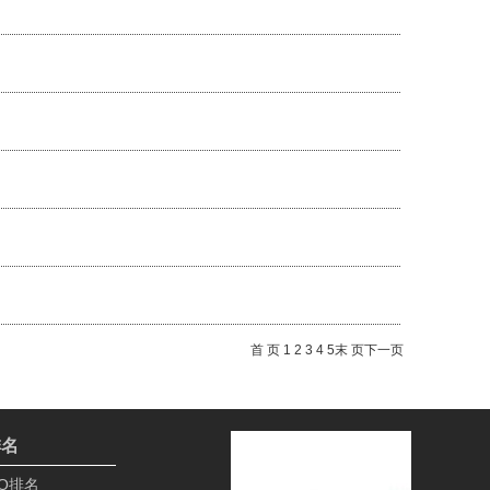
首 页
1
2
3
4
5
末 页
下一页
排名
O排名