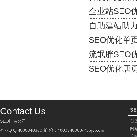
企业站SEO
自助建站助
SEO优化单
流氓胖SEO
SEO优化唐
Contact Us
S
百
SEO排名公司
网
企业Q Q:4000340360 邮 箱：4000340360@b.qq.com
关